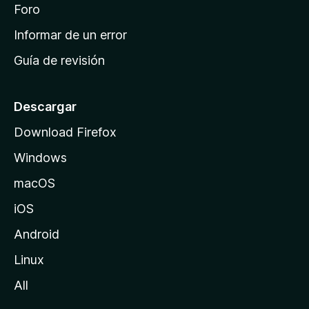
i
Foro
s
n
Informar de un error
i
Guía de revisión
c
i
o
Descargar
d
Download Firefox
e
Windows
M
o
macOS
z
iOS
i
l
Android
l
Linux
a
All