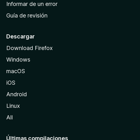
n
Informar de un error
i
Guía de revisión
c
i
o
Descargar
d
Download Firefox
e
Windows
M
o
macOS
z
iOS
i
l
Android
l
Linux
a
All
Últimas compilaciones