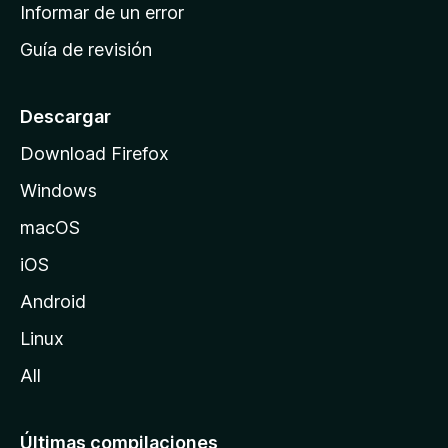
n
Informar de un error
i
Guía de revisión
c
i
o
Descargar
d
Download Firefox
e
Windows
M
o
macOS
z
iOS
i
l
Android
l
Linux
a
All
Últimas compilaciones