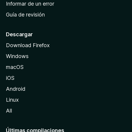
n
Informar de un error
i
Guía de revisión
c
i
o
Descargar
d
Download Firefox
e
Windows
M
o
macOS
z
iOS
i
l
Android
l
Linux
a
All
Últimas compilaciones