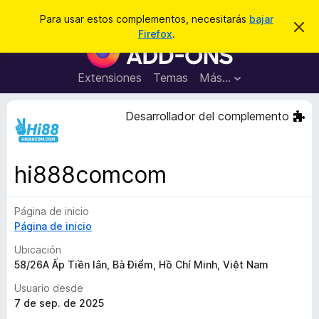
B
Conectarse
Para usar estos complementos, necesitarás
bajar
I
u
Firefox
.
g
B
s
n
u
o
c
r
s
Extensiones
Temas
Más...
a
a
c
r
r
e
a
Desarrollador del complemento
s
d
t
e
o
a
r
v
hi888comcom
i
d
s
e
o
Página de inicio
c
Página de inicio
o
m
Ubicación
p
58/26A Ấp Tiền lân, Bà Điểm, Hồ Chí Minh, Việt Nam
l
Usuario desde
e
7 de sep. de 2025
m