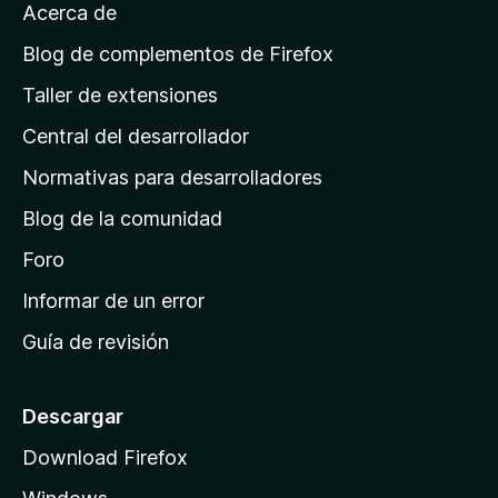
v
Acerca de
c
p
a
i
á
l
Blog de complementos de Firefox
o
o
g
n
Taller de extensiones
r
e
i
a
s
Central del desarrollador
n
c
i
a
Normativas para desarrolladores
o
d
n
Blog de la comunidad
e
e
i
Foro
s
n
Informar de un error
i
Guía de revisión
c
i
o
Descargar
d
Download Firefox
e