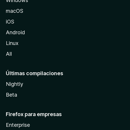
Windows
M
o
macOS
z
iOS
i
l
Android
l
Linux
a
All
Últimas compilaciones
Nightly
Beta
Firefox para empresas
Enterprise