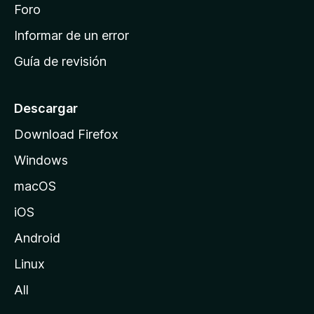
i
Foro
s
n
Informar de un error
i
Guía de revisión
c
i
o
Descargar
d
Download Firefox
e
Windows
M
o
macOS
z
iOS
i
l
Android
l
Linux
a
All