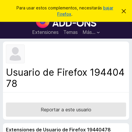
B
Conectarse
Para usar estos complementos, necesitarás
bajar
I
u
Firefox
.
g
B
s
n
u
o
c
r
s
Extensiones
Temas
Más...
a
a
c
r
r
e
a
s
d
t
e
o
a
r
v
Usuario de Firefox 194404
i
d
s
78
e
o
c
o
m
p
Reportar a este usuario
l
e
Extensiones de Usuario de Firefox 19440478
m