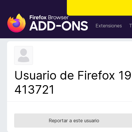
B
u
Extensiones
T
s
c
a
d
o
r
Usuario de Firefox 19
d
e
413721
c
o
m
p
l
Reportar a este usuario
e
m