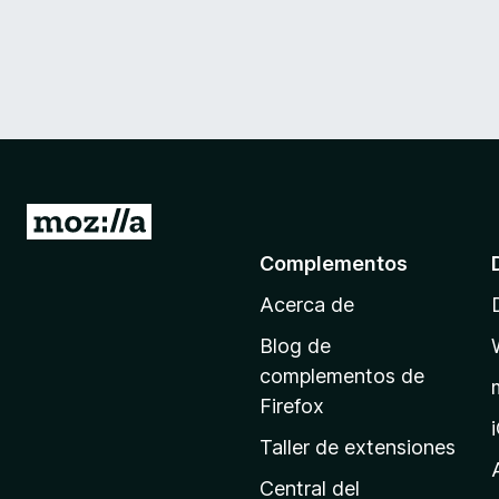
I
r
Complementos
a
Acerca de
l
a
Blog de
p
complementos de
á
Firefox
g
Taller de extensiones
i
n
Central del