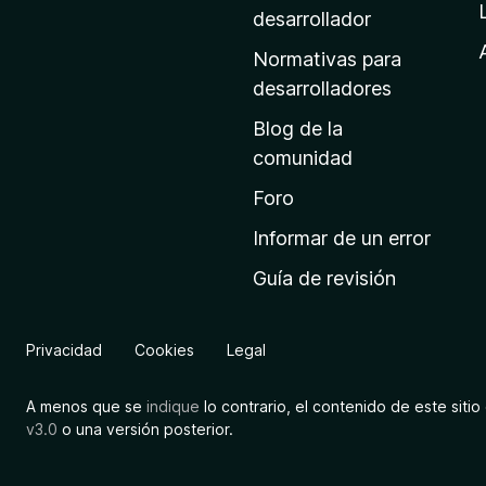
a
desarrollador
d
Normativas para
e
desarrolladores
i
Blog de la
n
comunidad
i
c
Foro
i
Informar de un error
o
Guía de revisión
d
e
M
Privacidad
Cookies
Legal
o
z
A menos que se
indique
lo contrario, el contenido de este sitio 
i
v3.0
o una versión posterior.
l