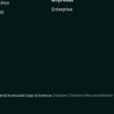
Linux
Enterprise
All
está licenciado bajo la licencia
Creative Commons Reconocimiento C