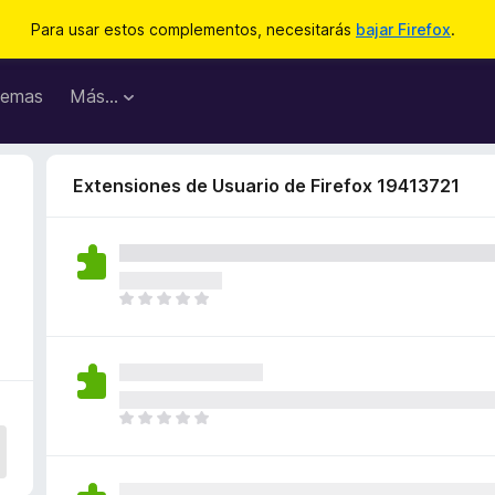
Para usar estos complementos, necesitarás
bajar Firefox
.
emas
Más...
Extensiones de Usuario de Firefox 19413721
T
o
d
a
v
í
T
a
o
n
d
o
a