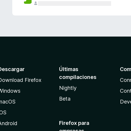
Descargar
Últimas
Com
compilaciones
Download Firefox
Con
Nightly
Windows
Cont
Beta
macOS
Dev
iOS
Firefox para
Android
empresas