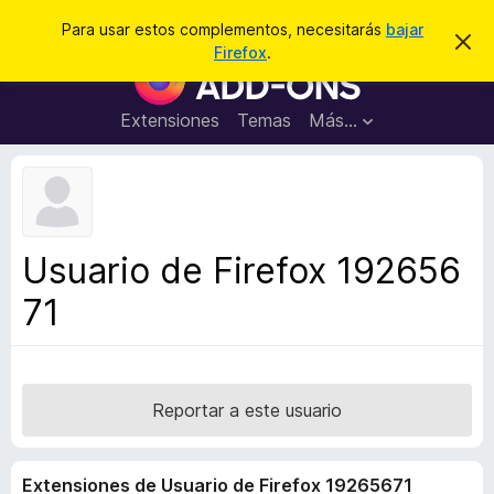
B
Conectarse
Para usar estos complementos, necesitarás
bajar
I
u
Firefox
.
g
B
s
n
u
o
c
r
s
Extensiones
Temas
Más...
a
a
c
r
r
e
a
s
d
t
e
o
a
r
v
Usuario de Firefox 192656
i
d
s
71
e
o
c
o
m
p
Reportar a este usuario
l
e
Extensiones de Usuario de Firefox 19265671
m