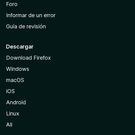
i
Foro
s
n
Informar de un error
i
Guía de revisión
c
i
o
Descargar
d
Download Firefox
e
Windows
M
o
macOS
z
iOS
i
l
Android
l
Linux
a
All