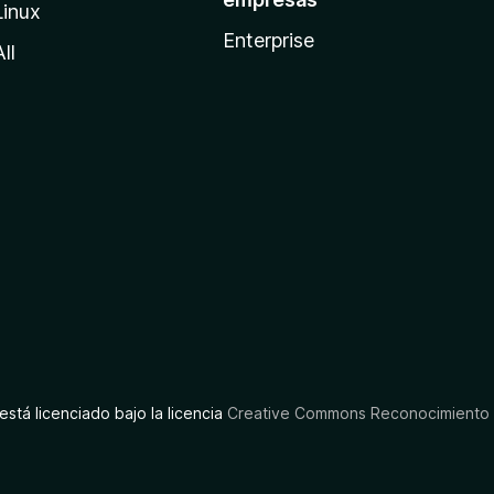
Linux
Enterprise
All
está licenciado bajo la licencia
Creative Commons Reconocimiento C