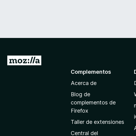
I
r
Complementos
a
Acerca de
l
a
Blog de
p
complementos de
á
Firefox
g
Taller de extensiones
i
n
Central del