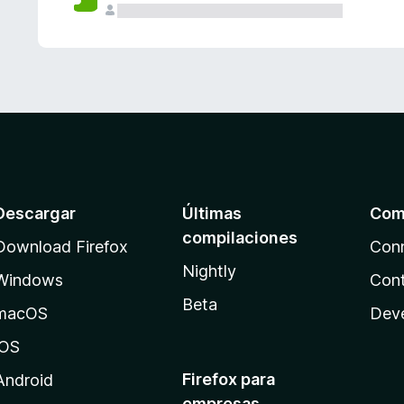
Descargar
Últimas
Com
compilaciones
Download Firefox
Con
Nightly
Windows
Cont
Beta
macOS
Dev
iOS
Firefox para
Android
empresas