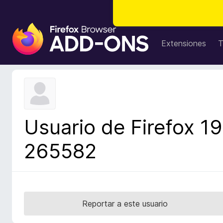
B
u
Extensiones
T
s
c
a
d
o
r
Usuario de Firefox 19
d
e
265582
c
o
m
p
l
Reportar a este usuario
e
m