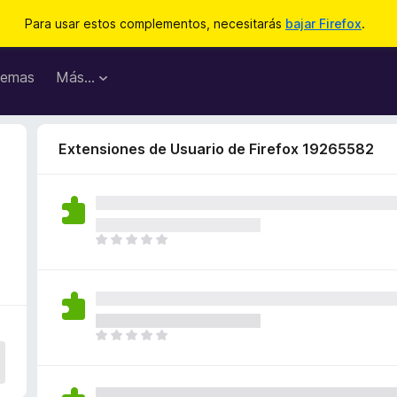
Para usar estos complementos, necesitarás
bajar Firefox
.
emas
Más...
Extensiones de Usuario de Firefox 19265582
T
o
d
a
v
í
T
a
o
n
d
o
a