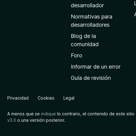
a
desarrollador
d
Normativas para
e
desarrolladores
i
Blog de la
n
comunidad
i
c
Foro
i
Informar de un error
o
Guía de revisión
d
e
M
Privacidad
Cookies
Legal
o
z
A menos que se
indique
lo contrario, el contenido de este sitio 
i
v3.0
o una versión posterior.
l