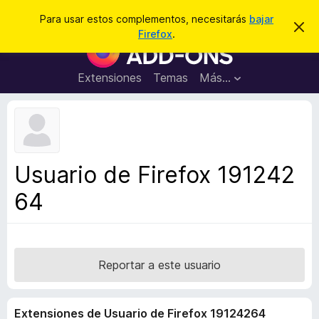
B
Conectarse
Para usar estos complementos, necesitarás
bajar
I
u
Firefox
.
g
B
s
n
u
o
c
r
s
Extensiones
Temas
Más...
a
a
c
r
r
e
a
s
d
t
e
o
a
r
v
Usuario de Firefox 191242
i
d
s
64
e
o
c
o
m
p
Reportar a este usuario
l
e
Extensiones de Usuario de Firefox 19124264
m