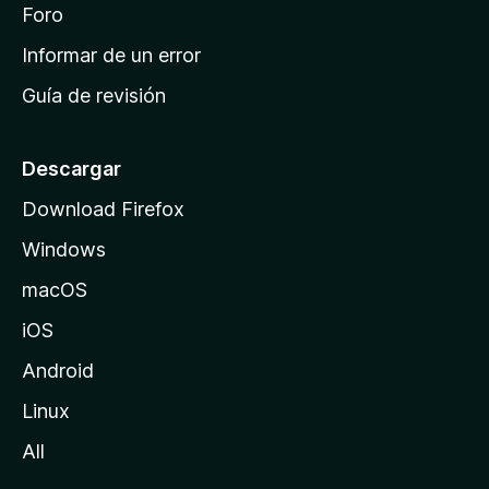
i
Foro
s
n
Informar de un error
i
Guía de revisión
c
i
o
Descargar
d
Download Firefox
e
Windows
M
o
macOS
z
iOS
i
l
Android
l
Linux
a
All