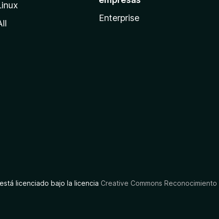
Linux
Enterprise
All
está licenciado bajo la licencia
Creative Commons Reconocimiento C