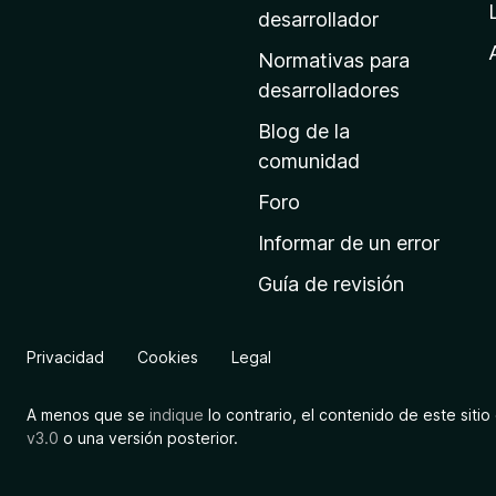
a
desarrollador
d
Normativas para
e
desarrolladores
i
Blog de la
n
comunidad
i
c
Foro
i
Informar de un error
o
Guía de revisión
d
e
M
Privacidad
Cookies
Legal
o
z
A menos que se
indique
lo contrario, el contenido de este sitio 
i
v3.0
o una versión posterior.
l