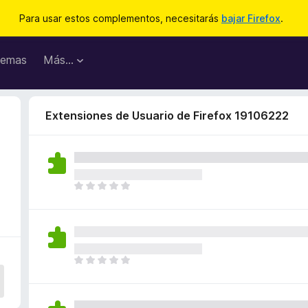
Para usar estos complementos, necesitarás
bajar Firefox
.
emas
Más...
Extensiones de Usuario de Firefox 19106222
T
o
d
a
v
í
T
a
o
n
d
o
a