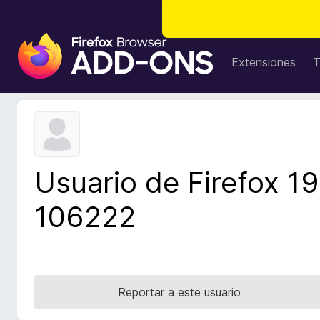
B
u
Extensiones
T
s
c
a
d
o
r
Usuario de Firefox 19
d
e
106222
c
o
m
p
l
Reportar a este usuario
e
m