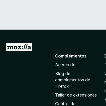
I
r
Complementos
a
Acerca de
l
a
Blog de
p
complementos de
á
Firefox
g
Taller de extensiones
i
n
Central del