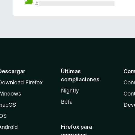
Descargar
Últimas
Com
compilaciones
Download Firefox
Con
Nightly
Windows
Cont
Beta
macOS
Dev
iOS
Firefox para
Android
empresas