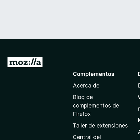
I
r
Complementos
a
Acerca de
l
a
Blog de
p
complementos de
á
Firefox
g
Taller de extensiones
i
n
Central del