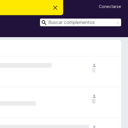
Conectarse
I
g
n
B
o
B
r
u
u
a
s
s
r
c
e
c
a
s
r
a
t
e
r
a
v
i
s
o