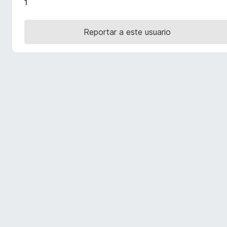
1
e
n
Reportar a este usuario
t
o
s
p
a
r
a
F
i
r
e
f
o
x