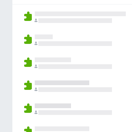
o
a
í
n
r
y
a
e
a
v
n
s
c
a
o
i
l
h
o
o
a
n
r
y
e
a
v
s
c
a
i
l
o
o
n
r
e
a
s
c
i
o
n
e
s