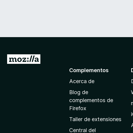
I
r
Complementos
a
Acerca de
l
a
Blog de
p
complementos de
á
Firefox
g
Taller de extensiones
i
n
Central del