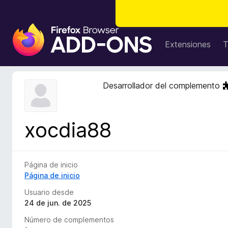
B
u
Extensiones
T
s
c
a
Desarrollador del complemento
d
o
r
xocdia88
d
e
c
o
Página de inicio
m
Página de inicio
p
Usuario desde
l
24 de jun. de 2025
e
Número de complementos
m