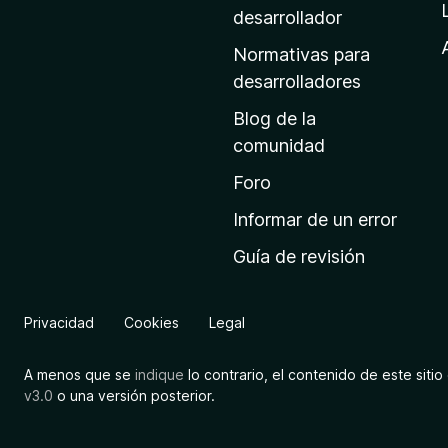
a
desarrollador
d
Normativas para
e
desarrolladores
i
Blog de la
n
comunidad
i
c
Foro
i
Informar de un error
o
Guía de revisión
d
e
M
Privacidad
Cookies
Legal
o
z
A menos que se
indique
lo contrario, el contenido de este sitio 
i
v3.0
o una versión posterior.
l