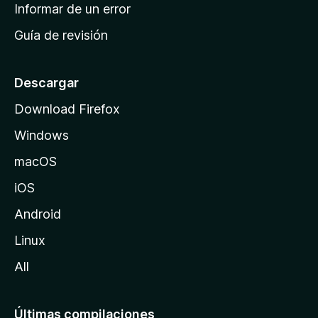
n
Informar de un error
i
Guía de revisión
c
i
o
Descargar
d
Download Firefox
e
Windows
M
o
macOS
z
iOS
i
l
Android
l
Linux
a
All
Últimas compilaciones