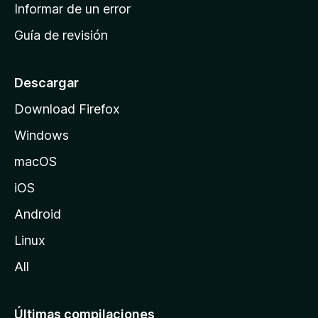
n
Informar de un error
i
Guía de revisión
c
i
o
Descargar
d
Download Firefox
e
Windows
M
o
macOS
z
iOS
i
l
Android
l
Linux
a
All
Últimas compilaciones