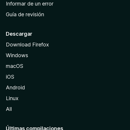
n
Informar de un error
i
Guía de revisión
c
i
o
Descargar
d
Download Firefox
e
Windows
M
o
macOS
z
iOS
i
l
Android
l
Linux
a
All
Últimas compilaciones