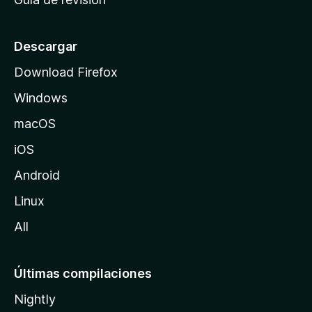
c
i
o
Descargar
d
Download Firefox
e
Windows
M
o
macOS
z
iOS
i
l
Android
l
Linux
a
All
Últimas compilaciones
Nightly