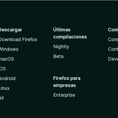
Descargar
Últimas
Com
compilaciones
Download Firefox
Con
Nightly
Windows
Cont
Beta
macOS
Dev
iOS
Firefox para
Android
empresas
Linux
Enterprise
All