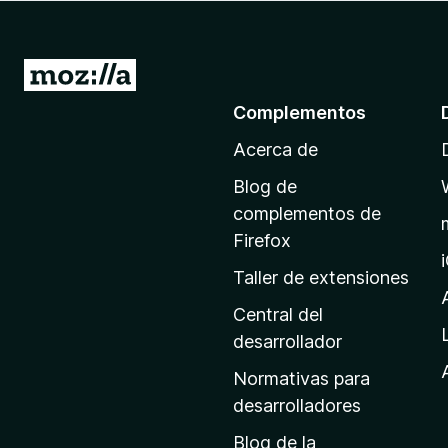
e
n
t
I
o
r
Complementos
s
a
p
Acerca de
l
a
a
r
Blog de
p
a
complementos de
F
á
Firefox
i
g
Taller de extensiones
r
i
e
n
Central del
f
a
desarrollador
o
d
x
Normativas para
e
desarrolladores
i
Blog de la