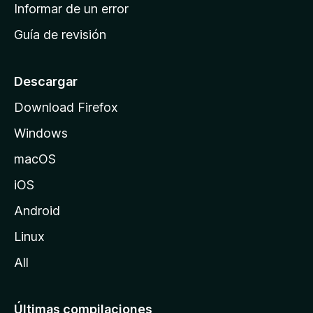
n
Informar de un error
i
Guía de revisión
c
i
o
Descargar
d
Download Firefox
e
Windows
M
o
macOS
z
iOS
i
l
Android
l
Linux
a
All
Últimas compilaciones