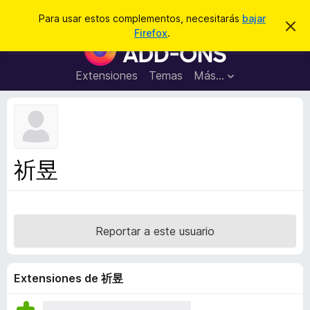
B
Conectarse
Para usar estos complementos, necesitarás
bajar
I
u
Firefox
.
g
B
s
n
u
o
c
r
s
Extensiones
Temas
Más...
a
a
c
r
r
e
a
s
d
t
e
o
a
r
v
祈昱
i
d
s
e
o
c
o
Reportar a este usuario
m
p
l
Extensiones de 祈昱
e
m