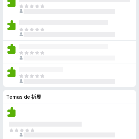
a
a
a
n
l
n
T
c
y
v
e
o
o
o
i
v
í
s
r
h
d
o
a
a
a
a
a
n
l
n
T
c
y
v
e
o
o
o
i
v
í
s
r
h
d
o
a
a
a
a
a
n
l
n
T
c
y
v
e
o
o
o
i
v
í
s
r
h
d
o
a
a
a
a
a
n
l
n
T
c
y
v
e
o
o
o
i
v
í
s
r
h
d
o
a
a
a
a
Temas de 祈昱
a
n
l
n
c
y
v
e
o
o
i
v
í
s
r
h
o
a
a
a
a
n
l
n
c
y
e
o
o
i
T
v
s
r
h
o
o
a