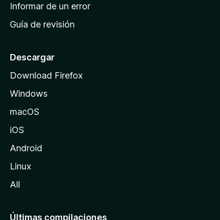
n
Informar de un error
i
Guía de revisión
c
i
o
Descargar
d
Download Firefox
e
Windows
M
o
macOS
z
iOS
i
l
Android
l
Linux
a
All
Últimas compilaciones