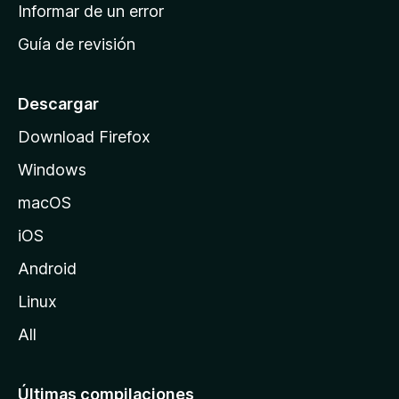
n
Informar de un error
i
Guía de revisión
c
i
o
Descargar
d
Download Firefox
e
Windows
M
o
macOS
z
iOS
i
l
Android
l
Linux
a
All
Últimas compilaciones