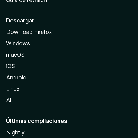
c
i
o
Descargar
d
Download Firefox
e
Windows
M
o
macOS
z
iOS
i
l
Android
l
Linux
a
All
Últimas compilaciones
Nightly