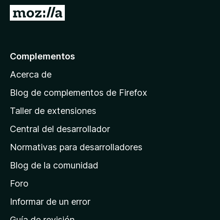
e
I
n
r
t
a
o
l
Complementos
s
a
p
Acerca de
p
a
á
r
Blog de complementos de Firefox
a
g
Taller de extensiones
F
i
i
Central del desarrollador
n
r
a
Normativas para desarrolladores
e
d
f
Blog de la comunidad
e
o
i
Foro
x
n
Informar de un error
i
Guía de revisión