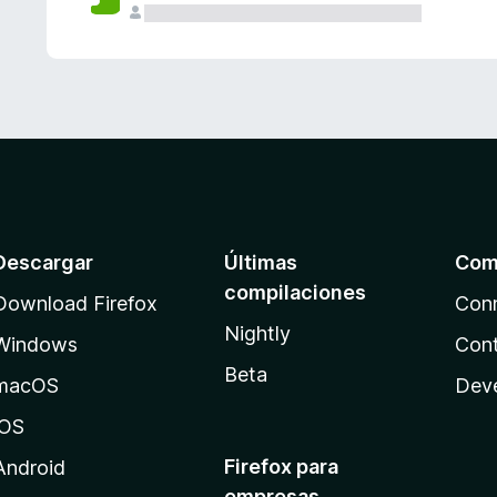
Descargar
Últimas
Com
compilaciones
Download Firefox
Con
Nightly
Windows
Cont
Beta
macOS
Dev
iOS
Firefox para
Android
empresas