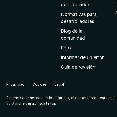
a
desarrollador
d
Normativas para
e
desarrolladores
i
Blog de la
n
comunidad
i
c
Foro
i
Informar de un error
o
Guía de revisión
d
e
M
Privacidad
Cookies
Legal
o
z
A menos que se
indique
lo contrario, el contenido de este sitio 
i
v3.0
o una versión posterior.
l