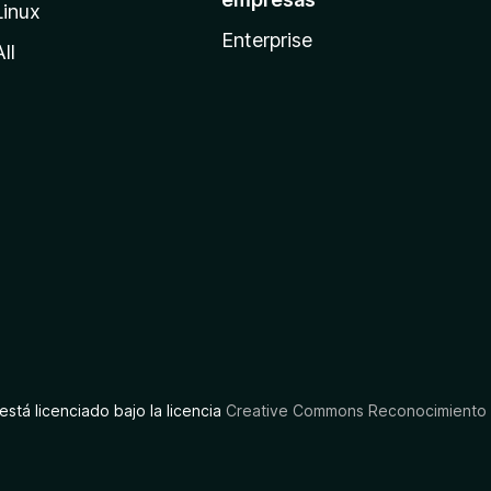
Linux
Enterprise
All
está licenciado bajo la licencia
Creative Commons Reconocimiento C