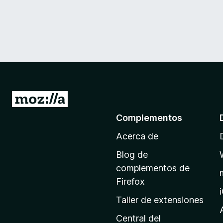
I
r
Complementos
a
Acerca de
l
a
Blog de
p
complementos de
á
Firefox
g
Taller de extensiones
i
n
Central del