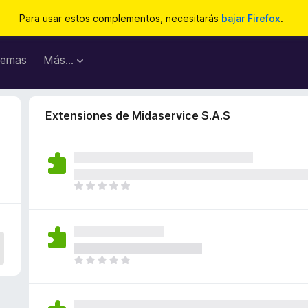
Para usar estos complementos, necesitarás
bajar Firefox
.
emas
Más...
Extensiones de Midaservice S.A.S
T
o
d
a
v
í
T
a
o
n
d
o
a