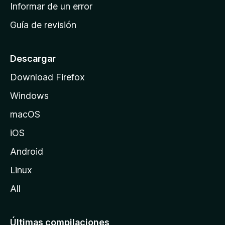
n
Informar de un error
i
Guía de revisión
c
i
o
Descargar
d
Download Firefox
e
Windows
M
o
macOS
z
iOS
i
l
Android
l
Linux
a
All
Últimas compilaciones