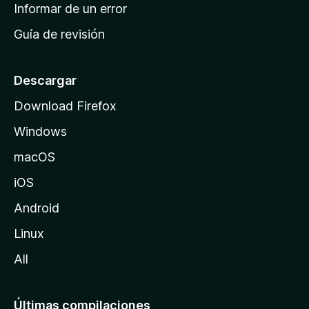
n
Informar de un error
i
Guía de revisión
c
i
o
Descargar
d
Download Firefox
e
Windows
M
o
macOS
z
iOS
i
l
Android
l
Linux
a
All
Últimas compilaciones