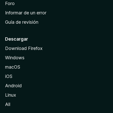
i
Foro
s
n
Informar de un error
i
Guía de revisión
c
i
o
Descargar
d
Download Firefox
e
Windows
M
o
macOS
z
iOS
i
l
Android
l
Linux
a
All