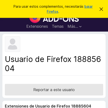
B
Conectarse
Para usar estos complementos, necesitarás
bajar
I
u
Firefox
.
g
B
s
n
u
o
c
r
s
Extensiones
Temas
Más...
a
a
c
r
r
e
a
s
d
t
e
o
a
r
v
Usuario de Firefox 188856
i
d
s
04
e
o
c
o
m
p
Reportar a este usuario
l
e
Extensiones de Usuario de Firefox 18885604
m