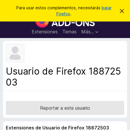
B
Conectarse
Para usar estos complementos, necesitarás
bajar
I
u
Firefox
.
g
B
s
n
u
o
c
r
s
Extensiones
Temas
Más...
a
a
c
r
r
e
a
s
d
t
e
o
a
r
v
Usuario de Firefox 188725
i
d
s
03
e
o
c
o
m
p
Reportar a este usuario
l
e
Extensiones de Usuario de Firefox 18872503
m