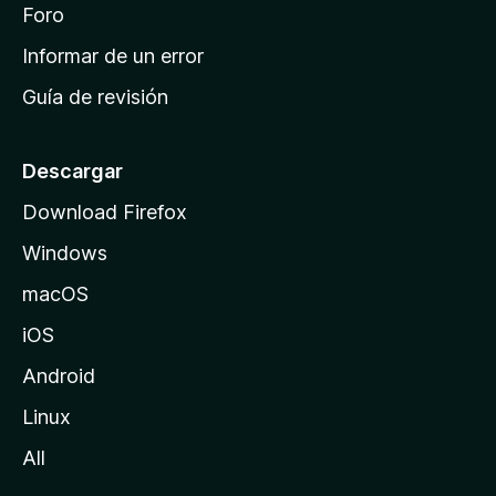
i
Foro
s
n
Informar de un error
i
Guía de revisión
c
i
o
Descargar
d
Download Firefox
e
Windows
M
o
macOS
z
iOS
i
l
Android
l
Linux
a
All