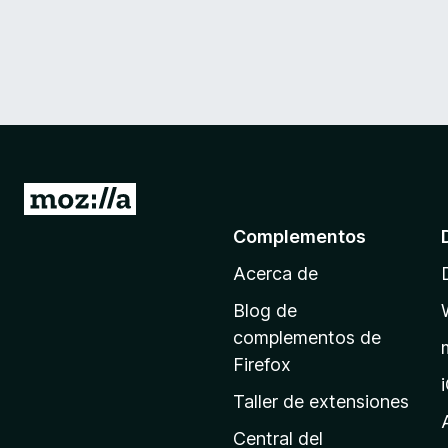
I
r
Complementos
a
Acerca de
l
a
Blog de
p
complementos de
á
Firefox
g
Taller de extensiones
i
n
Central del