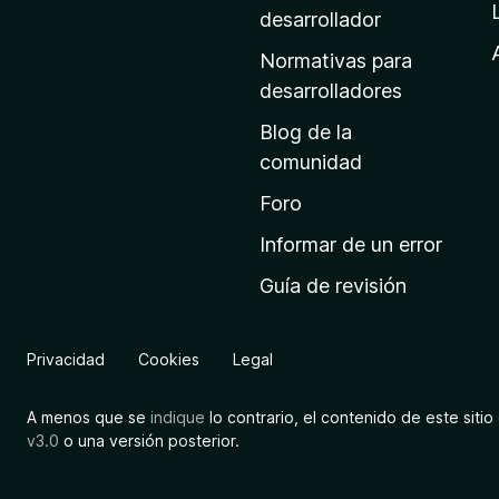
a
desarrollador
d
Normativas para
e
desarrolladores
i
Blog de la
n
comunidad
i
c
Foro
i
Informar de un error
o
Guía de revisión
d
e
M
Privacidad
Cookies
Legal
o
z
A menos que se
indique
lo contrario, el contenido de este sitio 
i
v3.0
o una versión posterior.
l