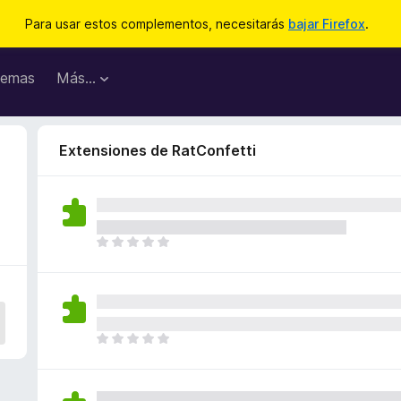
Para usar estos complementos, necesitarás
bajar Firefox
.
emas
Más...
Extensiones de RatConfetti
T
o
d
a
v
í
T
a
o
n
d
o
a