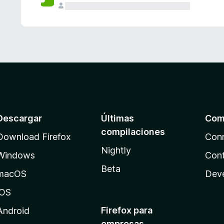
Descargar
Últimas
Com
compilaciones
Download Firefox
Con
Nightly
Windows
Cont
Beta
macOS
Dev
iOS
Firefox para
Android
empresas