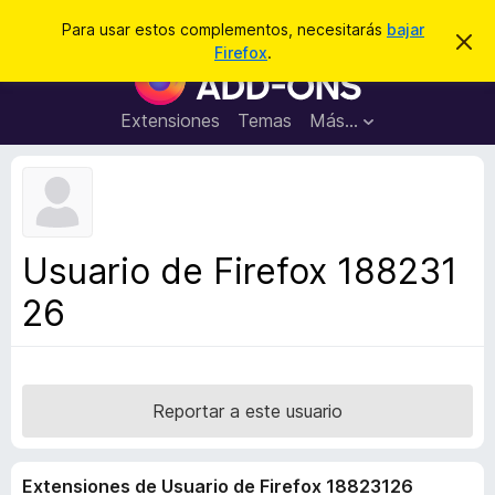
B
Conectarse
Para usar estos complementos, necesitarás
bajar
I
u
Firefox
.
g
B
s
n
u
o
c
r
s
Extensiones
Temas
Más...
a
a
c
r
r
e
a
s
d
t
e
o
a
r
v
Usuario de Firefox 188231
i
d
s
26
e
o
c
o
m
p
Reportar a este usuario
l
e
Extensiones de Usuario de Firefox 18823126
m