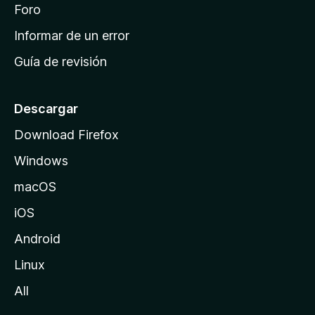
i
Foro
s
n
Informar de un error
i
Guía de revisión
c
i
o
Descargar
d
Download Firefox
e
Windows
M
o
macOS
z
iOS
i
l
Android
l
Linux
a
All