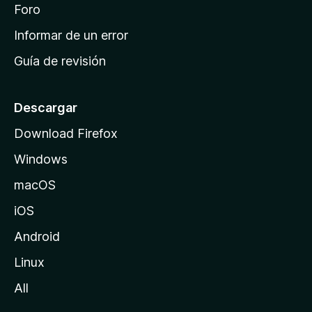
i
Foro
s
n
Informar de un error
i
Guía de revisión
c
i
o
Descargar
d
Download Firefox
e
Windows
M
o
macOS
z
iOS
i
l
Android
l
Linux
a
All