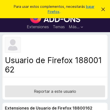
B
Conectarse
Para usar estos complementos, necesitarás
bajar
I
u
Firefox
.
g
B
s
n
u
o
c
r
s
Extensiones
Temas
Más...
a
a
c
r
r
e
a
s
d
t
e
o
a
r
v
Usuario de Firefox 188001
i
d
s
62
e
o
c
o
m
p
Reportar a este usuario
l
e
Extensiones de Usuario de Firefox 18800162
m