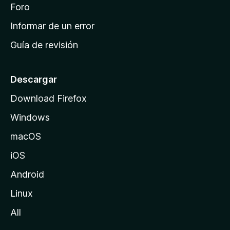
i
Foro
s
n
Informar de un error
i
Guía de revisión
c
i
o
Descargar
d
Download Firefox
e
Windows
M
o
macOS
z
iOS
i
l
Android
l
Linux
a
All