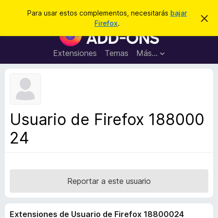
B
Conectarse
Para usar estos complementos, necesitarás
bajar
I
u
Firefox
.
g
B
s
n
u
o
c
r
s
Extensiones
Temas
Más...
a
a
c
r
r
e
a
s
d
t
e
o
a
r
v
Usuario de Firefox 188000
i
d
s
24
e
o
c
o
m
p
Reportar a este usuario
l
e
Extensiones de Usuario de Firefox 18800024
m