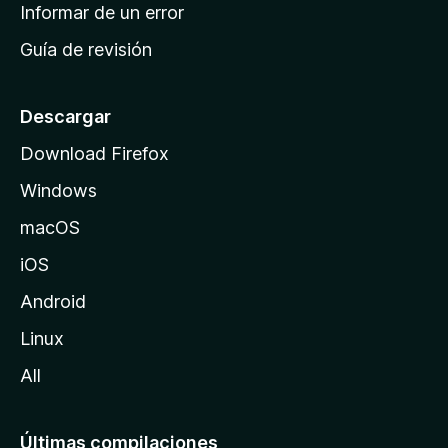
n
Informar de un error
i
Guía de revisión
c
i
o
Descargar
d
Download Firefox
e
Windows
M
o
macOS
z
iOS
i
l
Android
l
Linux
a
All
Últimas compilaciones