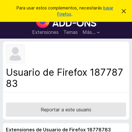
B
Conectarse
Para usar estos complementos, necesitarás
bajar
I
u
Firefox
.
g
B
s
n
u
o
c
r
s
Extensiones
Temas
Más...
a
a
c
r
r
e
a
s
d
t
e
o
a
r
v
Usuario de Firefox 187787
i
d
s
83
e
o
c
o
m
p
Reportar a este usuario
l
e
Extensiones de Usuario de Firefox 18778783
m