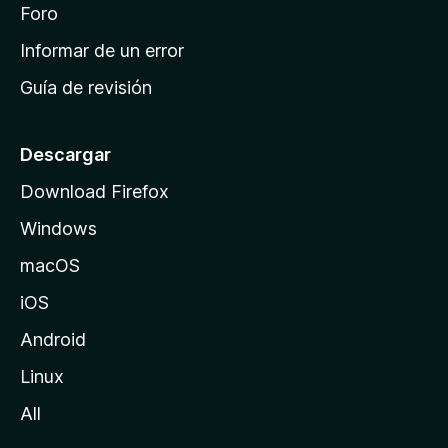
i
Foro
s
n
Informar de un error
i
Guía de revisión
c
i
o
Descargar
d
Download Firefox
e
Windows
M
o
macOS
z
iOS
i
l
Android
l
Linux
a
All