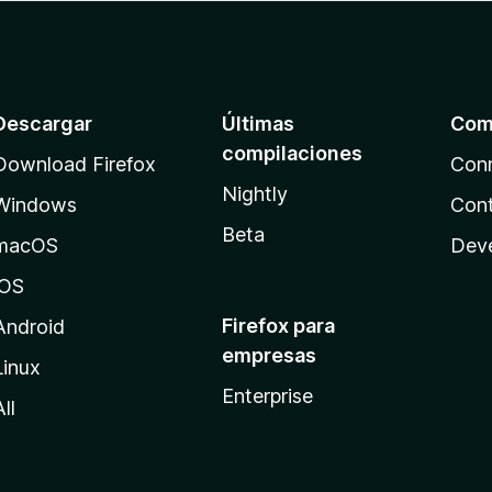
Descargar
Últimas
Com
compilaciones
Download Firefox
Con
Nightly
Windows
Cont
Beta
macOS
Dev
iOS
Firefox para
Android
empresas
Linux
Enterprise
All