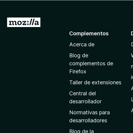
e
n
t
I
o
r
Complementos
s
a
p
Acerca de
l
a
a
r
Blog de
p
a
complementos de
F
á
Firefox
i
g
Taller de extensiones
r
i
e
n
Central del
f
a
desarrollador
o
d
x
Normativas para
e
desarrolladores
i
Blog de la