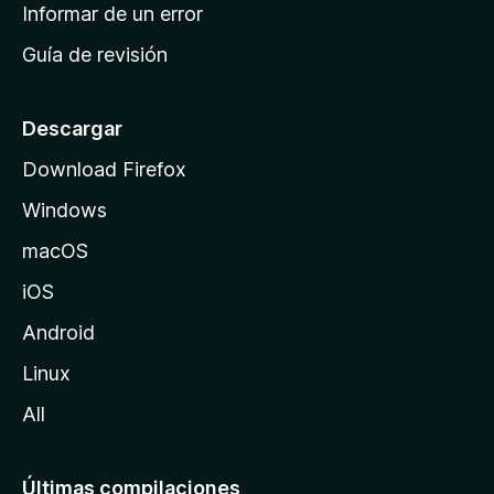
n
Informar de un error
i
Guía de revisión
c
i
o
Descargar
d
Download Firefox
e
Windows
M
o
macOS
z
iOS
i
l
Android
l
Linux
a
All
Últimas compilaciones