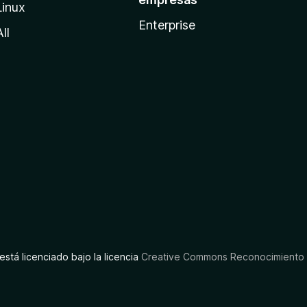
Linux
Enterprise
All
está licenciado bajo la licencia
Creative Commons Reconocimiento C