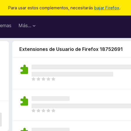
Para usar estos complementos, necesitarás
bajar Firefox
.
emas
Más...
Extensiones de Usuario de Firefox 18752691
T
o
d
a
v
í
T
a
o
n
d
o
a