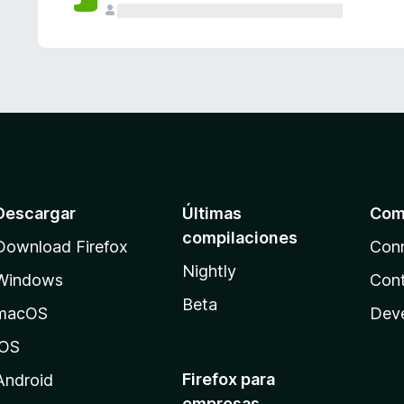
Descargar
Últimas
Com
compilaciones
Download Firefox
Con
Nightly
Windows
Cont
Beta
macOS
Dev
iOS
Firefox para
Android
empresas