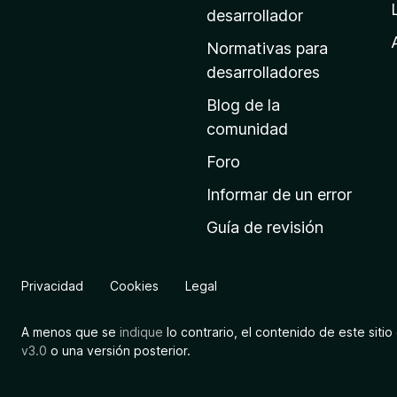
a
desarrollador
d
Normativas para
e
desarrolladores
i
Blog de la
n
comunidad
i
c
Foro
i
Informar de un error
o
Guía de revisión
d
e
M
Privacidad
Cookies
Legal
o
z
A menos que se
indique
lo contrario, el contenido de este sitio 
i
v3.0
o una versión posterior.
l