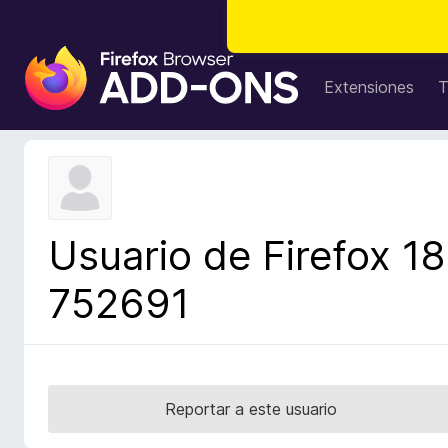
B
u
Extensiones
T
s
c
a
d
o
r
Usuario de Firefox 18
d
e
752691
c
o
m
p
l
Reportar a este usuario
e
m