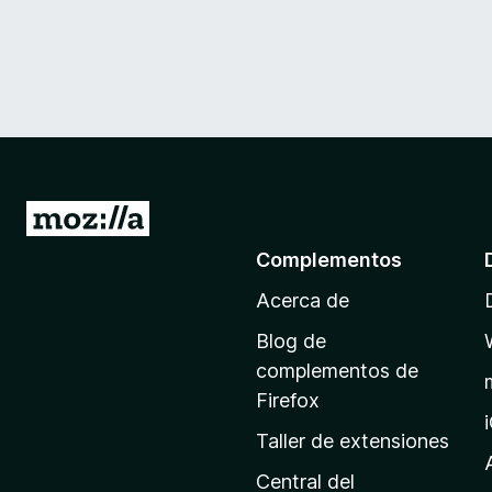
I
r
Complementos
a
Acerca de
l
a
Blog de
p
complementos de
á
Firefox
g
Taller de extensiones
i
n
Central del