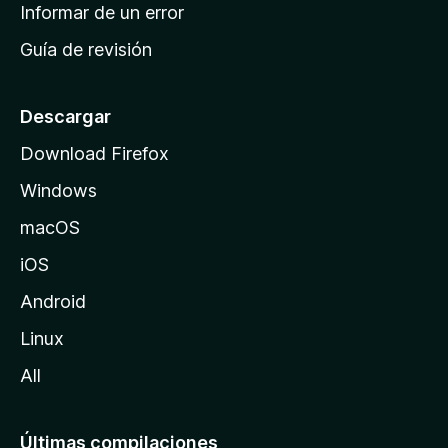
n
Informar de un error
i
Guía de revisión
c
i
o
Descargar
d
Download Firefox
e
Windows
M
o
macOS
z
iOS
i
l
Android
l
Linux
a
All
Últimas compilaciones