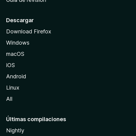
c
i
o
Descargar
d
Download Firefox
e
Windows
M
o
macOS
z
iOS
i
l
Android
l
Linux
a
All
Últimas compilaciones
Nightly