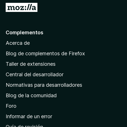
e
I
n
r
t
a
o
l
Complementos
s
a
p
Acerca de
p
a
á
r
Blog de complementos de Firefox
a
g
Taller de extensiones
F
i
i
Central del desarrollador
n
r
a
Normativas para desarrolladores
e
d
f
Blog de la comunidad
e
o
i
Foro
x
n
Informar de un error
i
Guía de revisión