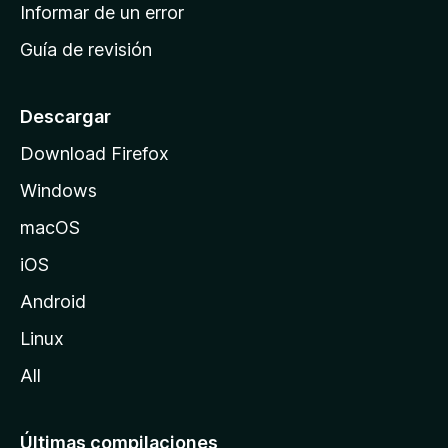
n
Informar de un error
i
Guía de revisión
c
i
o
Descargar
d
Download Firefox
e
Windows
M
o
macOS
z
iOS
i
l
Android
l
Linux
a
All
Últimas compilaciones