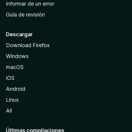
n
Informar de un error
i
Guía de revisión
c
i
o
Descargar
d
Download Firefox
e
Windows
M
o
macOS
z
iOS
i
l
Android
l
Linux
a
All
Últimas compilaciones