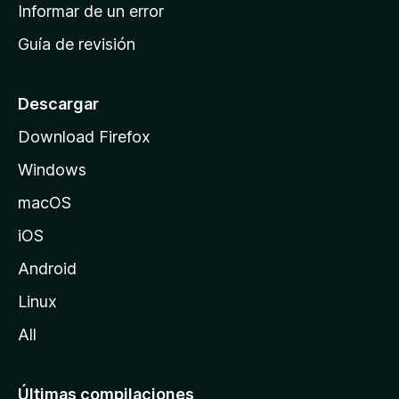
n
Informar de un error
i
Guía de revisión
c
i
o
Descargar
d
Download Firefox
e
Windows
M
o
macOS
z
iOS
i
l
Android
l
Linux
a
All
Últimas compilaciones