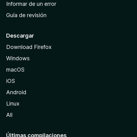
n
Informar de un error
i
Guía de revisión
c
i
o
Descargar
d
Download Firefox
e
Windows
M
o
macOS
z
iOS
i
l
Android
l
Linux
a
All
Últimas compilaciones