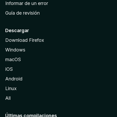
n
Informar de un error
i
Guía de revisión
c
i
o
Descargar
d
Download Firefox
e
Windows
M
o
macOS
z
iOS
i
l
Android
l
Linux
a
All
Últimas compilaciones