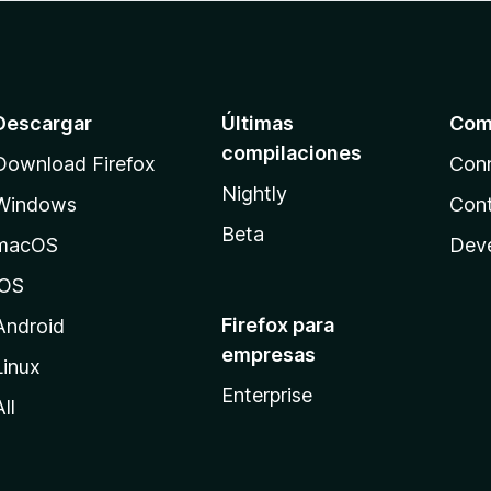
Descargar
Últimas
Com
compilaciones
Download Firefox
Con
Nightly
Windows
Cont
Beta
macOS
Dev
iOS
Firefox para
Android
empresas
Linux
Enterprise
All