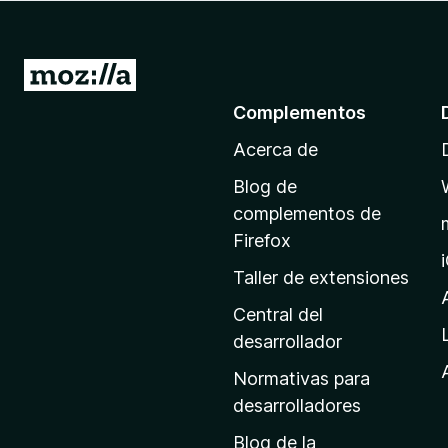
e
n
t
I
o
r
Complementos
s
a
p
Acerca de
l
a
a
r
Blog de
p
a
complementos de
F
á
Firefox
i
g
Taller de extensiones
r
i
e
n
Central del
f
a
desarrollador
o
d
x
Normativas para
e
desarrolladores
i
Blog de la