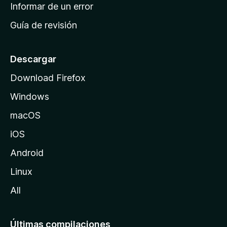
n
Informar de un error
i
Guía de revisión
c
i
o
Descargar
d
Download Firefox
e
Windows
M
o
macOS
z
iOS
i
l
Android
l
Linux
a
All
Últimas compilaciones