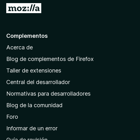
e
I
n
r
t
a
o
l
Complementos
s
a
p
Acerca de
p
a
á
r
Blog de complementos de Firefox
a
g
Taller de extensiones
F
i
i
Central del desarrollador
n
r
a
Normativas para desarrolladores
e
d
f
Blog de la comunidad
e
o
i
Foro
x
n
Informar de un error
i
Guía de revisión