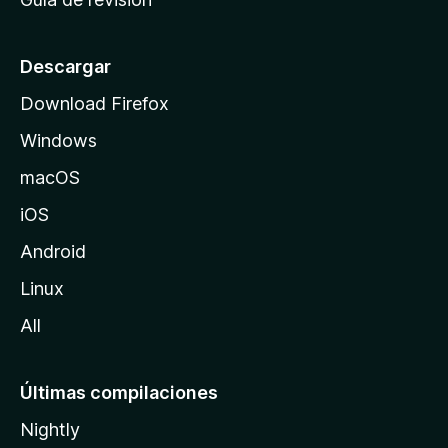
c
i
o
Descargar
d
Download Firefox
e
Windows
M
o
macOS
z
iOS
i
l
Android
l
Linux
a
All
Últimas compilaciones
Nightly