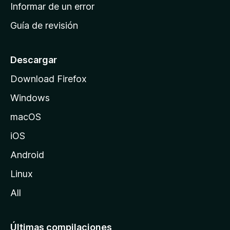
n
Informar de un error
i
Guía de revisión
c
i
o
Descargar
d
Download Firefox
e
Windows
M
o
macOS
z
iOS
i
l
Android
l
Linux
a
All
Últimas compilaciones