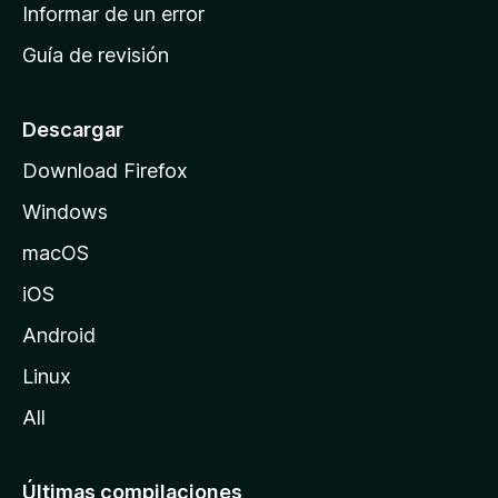
n
Informar de un error
i
Guía de revisión
c
i
o
Descargar
d
Download Firefox
e
Windows
M
o
macOS
z
iOS
i
l
Android
l
Linux
a
All
Últimas compilaciones