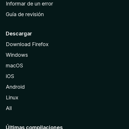
n
Informar de un error
i
Guía de revisión
c
i
o
Descargar
d
Download Firefox
e
Windows
M
o
macOS
z
iOS
i
l
Android
l
Linux
a
All
Últimas compilaciones