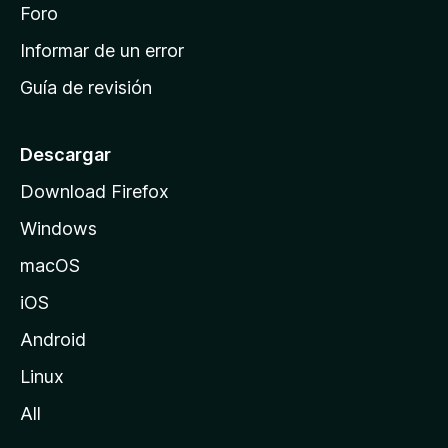
i
Foro
s
n
Informar de un error
i
Guía de revisión
c
i
o
Descargar
d
Download Firefox
e
Windows
M
o
macOS
z
iOS
i
l
Android
l
Linux
a
All