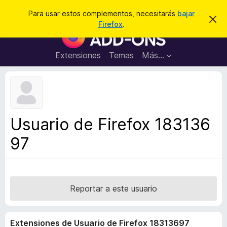
B
Conectarse
Para usar estos complementos, necesitarás
bajar
I
u
Firefox
.
g
B
s
n
u
o
c
r
s
Extensiones
Temas
Más...
a
a
c
r
r
e
a
s
d
t
e
o
a
r
v
Usuario de Firefox 183136
i
d
s
97
e
o
c
o
m
p
Reportar a este usuario
l
e
Extensiones de Usuario de Firefox 18313697
m